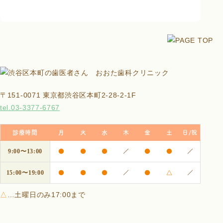
〒151-0071 東京都渋谷区本町2-28-2-1F
tel.03-3377-6767
診療時間
月
火
水
木
金
土
日/祝
●
●
●
／
●
●
／
9:00〜13:00
●
●
●
／
●
△
／
15:00〜19:00
△
…土曜日のみ17:00まで