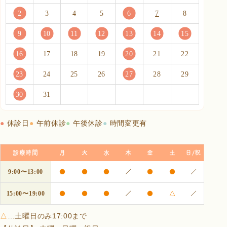
2
3
4
5
6
7
8
9
10
11
12
13
14
15
16
17
18
19
20
21
22
23
24
25
26
27
28
29
30
31
●
休診日
●
午前休診
●
午後休診
●
時間変更有
診療時間
月
火
水
木
金
土
日/祝
●
●
●
／
●
●
／
9:00〜13:00
●
●
●
／
●
△
／
15:00〜19:00
△
…土曜日のみ17:00まで